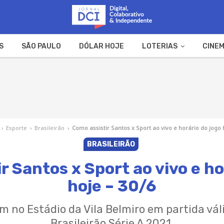
S
SÃO PAULO
DÓLAR HOJE
LOTERIAS
CINEM
A FAZENDA
WEB STORIES
›
Esporte
›
Brasileirão
›
Como assistir Santos x Sport ao vivo e horário do jogo 
BRASILEIRÃO
r Santos x Sport ao vivo e ho
hoje – 30/6
 no Estádio da Vila Belmiro em partida vál
Brasileirão Série A 2021.