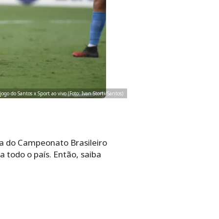
 jogo do Santos x Sport ao vivo (Foto: Ivan Storti/Santos)
da do Campeonato Brasileiro
a todo o país. Então, saiba