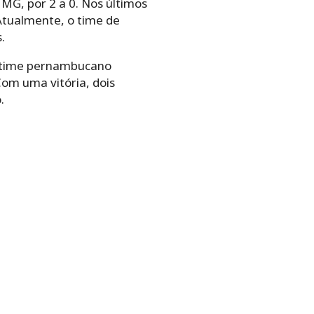
 MG, por 2 a 0. Nos últimos
Atualmente, o time de
.
 O time pernambucano
Com uma vitória, dois
.