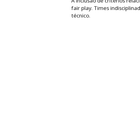
A inclusão de critérios rel
fair play. Times indiscip
técnico.