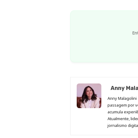
En
Anny Mala
Anny Malagolini 
passagem por v
acumula experiên
Atualmente, lid
jornalismo digit