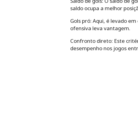
Saldo de gols: O saldo de g
saldo ocupa a melhor posiç
Gols pró: Aqui, é levado e
ofensiva leva vantagem.
Confronto direto: Este crit
desempenho nos jogos entre