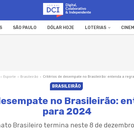
S
SÃO PAULO
DÓLAR HOJE
LOTERIAS
CINEM
A FAZENDA
WEB STORIES
›
Esporte
›
Brasileirão
›
Critérios de desempate no Brasileirão: entenda a regr
BRASILEIRÃO
desempate no Brasileirão: e
para 2024
to Brasileiro termina neste 8 de dezembro