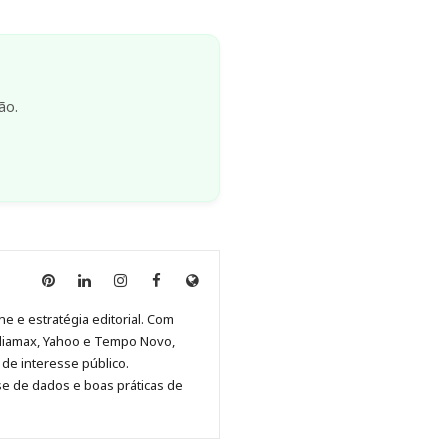
ão.
Anny
Anny
Anny
Anny
Site
Malagolini
Malagolini
Malagolini
Malagolini
de
ne e estratégia editorial. Com
no
no
no
no
Anny
diamax, Yahoo e Tempo Novo,
Pinterest
LinkedIn
Instagram
Facebook
Malagolini
de interesse público.
se de dados e boas práticas de