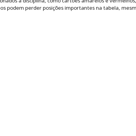
acionados à disciplina, como cartões amarelos e vermelhos
linados podem perder posições importantes na tabela, 