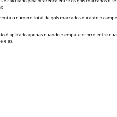
ols é calculado pela diferença entre os gols marcados e s
ão.
m conta o número total de gols marcados durante o camp
ério é aplicado apenas quando o empate ocorre entre dua
 elas.