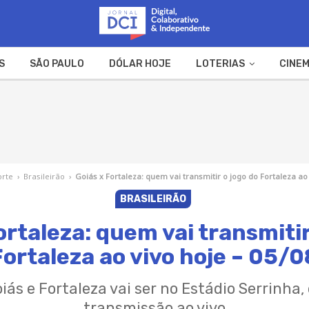
S
SÃO PAULO
DÓLAR HOJE
LOTERIAS
CINEM
A FAZENDA
WEB STORIES
orte
›
Brasileirão
›
Goiás x Fortaleza: quem vai transmitir o jogo do Fortaleza ao 
BRASILEIRÃO
ortaleza: quem vai transmitir
Fortaleza ao vivo hoje – 05/0
iás e Fortaleza vai ser no Estádio Serrinha
transmissão ao vivo