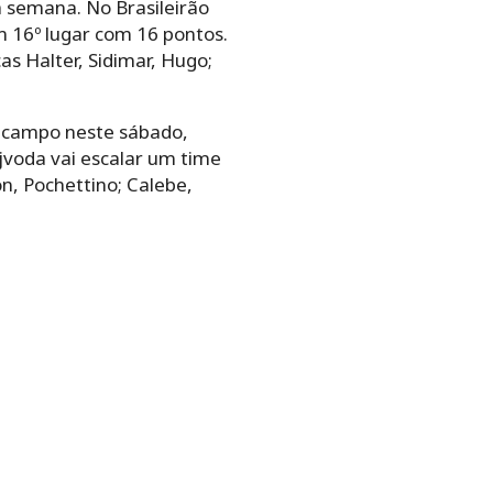
a semana. No Brasileirão
 16º lugar com 16 pontos.
s Halter, Sidimar, Hugo;
m campo neste sábado,
ojvoda vai escalar um time
on, Pochettino; Calebe,