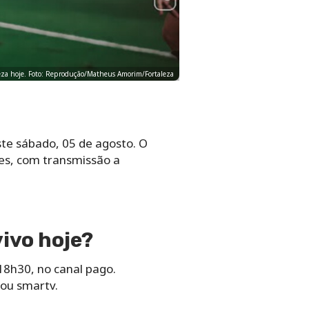
eza hoje. Foto: Reprodução/Matheus Amorim/Fortaleza
ste sábado, 05 de agosto. O
res, com transmissão a
vivo hoje?
 18h30, no canal pago.
 ou smartv.