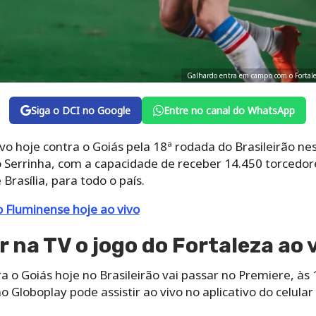
Galhardo entra em campo com o Fortal
Siga o DCI no Google
Entre no canal do WhatsApp
vo hoje contra o Goiás pela 18ª rodada do Brasileirão ne
io Serrinha, com a capacidade de receber 14.450 torcedo
Brasília, para todo o país.
o Fluminense hoje ao vivo
 na TV o jogo do Fortaleza ao 
ra o Goiás hoje no Brasileirão vai passar no Premiere, às
Globoplay pode assistir ao vivo no aplicativo do celular