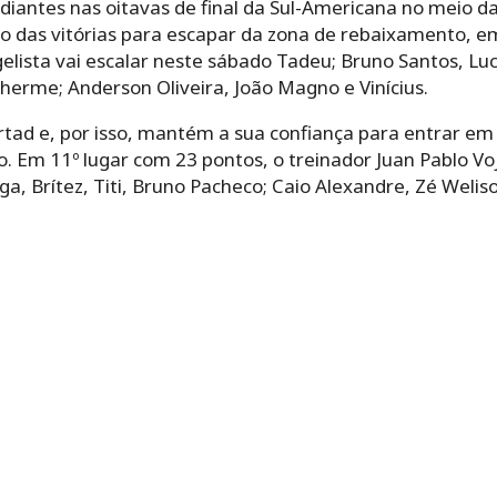
diantes nas oitavas de final da Sul-Americana no meio d
 das vitórias para escapar da zona de rebaixamento, em
ista vai escalar neste sábado Tadeu; Bruno Santos, Luca
uilherme; Anderson Oliveira, João Magno e Vinícius.
rtad e, por isso, mantém a sua confiança para entrar e
ão. Em 11º lugar com 23 pontos, o treinador Juan Pablo V
ga, Brítez, Titi, Bruno Pacheco; Caio Alexandre, Zé Welis