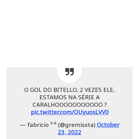
O GOL DO BITELLO, 2 VEZES ELE,
ESTAMOS NA SÉRIE A
CARALHOOOOOOOOOOO ?
pic.twitter.com/OUyuosLVV0
— fabricio ³⁻⁰ (@gremisxta)
October
23, 2022