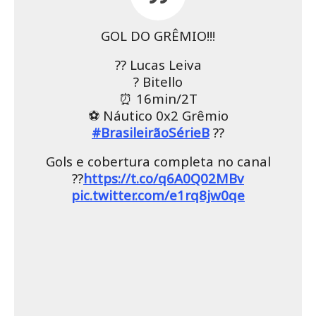
GOL DO GRÊMIO!!!
?? Lucas Leiva
? Bitello
⏰ 16min/2T
⚽ Náutico 0x2 Grêmio
#BrasileirãoSérieB
??
Gols e cobertura completa no canal
??
https://t.co/q6A0Q02MBv
pic.twitter.com/e1rq8jw0qe