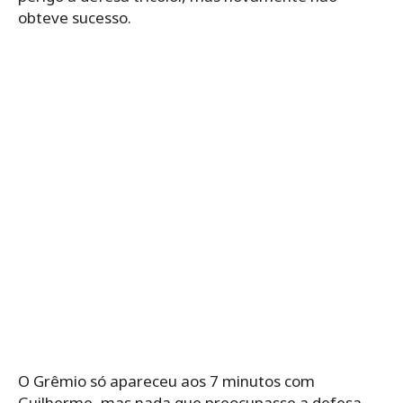
obteve sucesso.
O Grêmio só apareceu aos 7 minutos com
Guilherme, mas nada que preocupasse a defesa