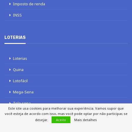
Imposto de renda
INSS
LOTERIAS
Loterias
Quina
Lotofácil
Mega-Sena
Tele sena
Este site usa cookies para melhorar sua experiência. Vamos supor que
você esteja de acordo com isso, mas você pode optar por não participar, se
desejar.
Aceito
Mais detalhes