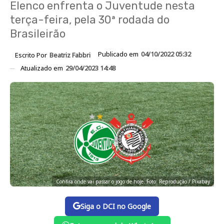
Elenco enfrenta o Juventude nesta
terça-feira, pela 30ª rodada do
Brasileirão
Publicado em
04/10/2022 05:32
Escrito Por
Beatriz Fabbri
Atualizado em
29/04/2023 14:48
Confira onde vai passar o jogo de hoje. Foto: Reprodução / Pixabay
Siga o DCI no Google