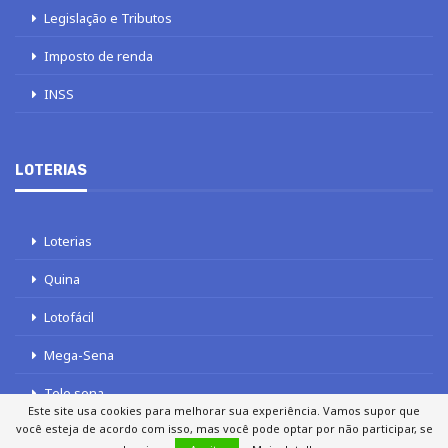
Legislação e Tributos
Imposto de renda
INSS
LOTERIAS
Loterias
Quina
Lotofácil
Mega-Sena
Tele sena
Este site usa cookies para melhorar sua experiência. Vamos supor que
você esteja de acordo com isso, mas você pode optar por não participar, se