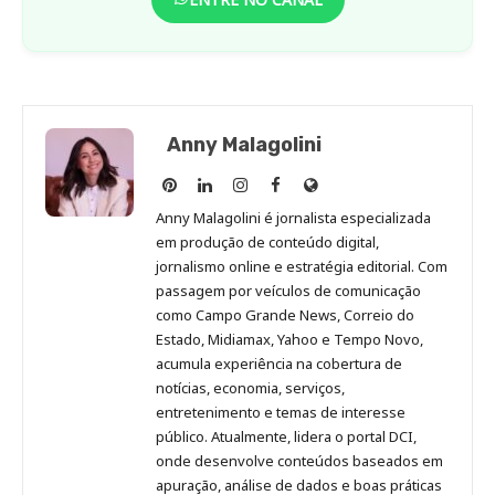
Anny Malagolini
Anny
Anny
Anny
Anny
Site
Malagolini
Malagolini
Malagolini
Malagolini
de
Anny Malagolini é jornalista especializada
no
no
no
no
Anny
em produção de conteúdo digital,
Pinterest
LinkedIn
Instagram
Facebook
Malagolini
jornalismo online e estratégia editorial. Com
passagem por veículos de comunicação
como Campo Grande News, Correio do
Estado, Midiamax, Yahoo e Tempo Novo,
acumula experiência na cobertura de
notícias, economia, serviços,
entretenimento e temas de interesse
público. Atualmente, lidera o portal DCI,
onde desenvolve conteúdos baseados em
apuração, análise de dados e boas práticas