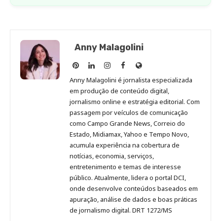
Anny Malagolini
Anny
Anny
Anny
Anny
Site
Malagolini
Malagolini
Malagolini
Malagolini
de
Anny Malagolini é jornalista especializada
no
no
no
no
Anny
em produção de conteúdo digital,
Pinterest
LinkedIn
Instagram
Facebook
Malagolini
jornalismo online e estratégia editorial. Com
passagem por veículos de comunicação
como Campo Grande News, Correio do
Estado, Midiamax, Yahoo e Tempo Novo,
acumula experiência na cobertura de
notícias, economia, serviços,
entretenimento e temas de interesse
público. Atualmente, lidera o portal DCI,
onde desenvolve conteúdos baseados em
apuração, análise de dados e boas práticas
de jornalismo digital. DRT 1272/MS