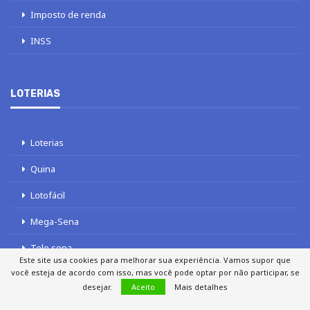
Imposto de renda
INSS
LOTERIAS
Loterias
Quina
Lotofácil
Mega-Sena
Tele sena
Este site usa cookies para melhorar sua experiência. Vamos supor que
você esteja de acordo com isso, mas você pode optar por não participar, se
desejar.
Aceito
Mais detalhes