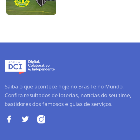
Saiba o que acontece hoje no Brasil e no Mundo.
Confira resultados de loterias, notícias do seu time,
bastidores dos famosos e guias de serviços.