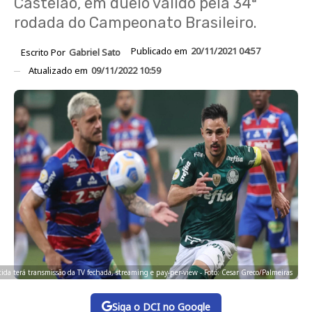
Castelão, em duelo válido pela 34ª
rodada do Campeonato Brasileiro.
Publicado em
20/11/2021 04:57
Escrito Por
Gabriel Sato
Atualizado em
09/11/2022 10:59
tida terá transmissão da TV fechada, streaming e pay-per-view - Foto: Cesar Greco/Palmeiras
Siga o DCI no Google