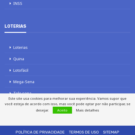
INSS
LOTERIAS
Loterias
Quina
Lotofácil
Mega-Sena
Tele sena
Este site usa cookies para melhorar sua experiência. Vamos supor que
você esteja de acordo com isso, mas você pode optar por não participar, se
desejar.
Aceito
Mais detalhes
SOBRE NÓS
AUTORES
FALE COM O JORNAL DCI
POLÍTICA DE PRIVACIDADE
TERMOS DE USO
SITEMAP