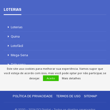
LOTERIAS
Loterias
Quina
Lotofácil
Mega-Sena
Tele sena
Este site usa cookies para melhorar sua experiência. Vamos supor que
você esteja de acordo com isso, mas você pode optar por não participar, se
desejar.
Aceito
Mais detalhes
SOBRE NÓS
AUTORES
FALE COM O JORNAL DCI
POLÍTICA DE PRIVACIDADE
TERMOS DE USO
SITEMAP
© 2020 - 2026 DCI Digital - Todos os direitos reservados