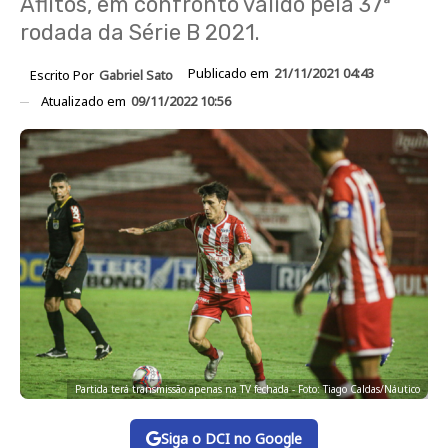
Aflitos, em confronto válido pela 37ª
rodada da Série B 2021.
Publicado em
21/11/2021 04:43
Escrito Por
Gabriel Sato
Atualizado em
09/11/2022 10:56
Partida terá transmissão apenas na TV fechada - Foto: Tiago Caldas/Náutico
Siga o DCI no Google