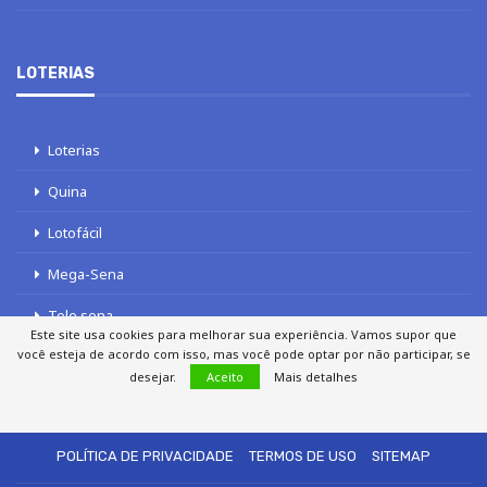
LOTERIAS
Loterias
Quina
Lotofácil
Mega-Sena
Tele sena
Este site usa cookies para melhorar sua experiência. Vamos supor que
você esteja de acordo com isso, mas você pode optar por não participar, se
desejar.
Aceito
Mais detalhes
SOBRE NÓS
AUTORES
FALE COM O JORNAL DCI
POLÍTICA DE PRIVACIDADE
TERMOS DE USO
SITEMAP