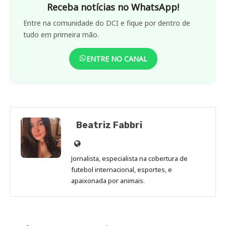
Receba notícias no WhatsApp!
Entre na comunidade do DCI e fique por dentro de
tudo em primeira mão.
ENTRE NO CANAL
Beatriz Fabbri
Site
de
Jornalista, especialista na cobertura de
Beatriz
futebol internacional, esportes, e
Fabbri
apaixonada por animais.