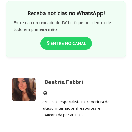
Receba notícias no WhatsApp!
Entre na comunidade do DCI e fique por dentro de
tudo em primeira mão.
ENTRE NO CANAL
Beatriz Fabbri
Site
de
Jornalista, especialista na cobertura de
Beatriz
futebol internacional, esportes, e
Fabbri
apaixonada por animais.