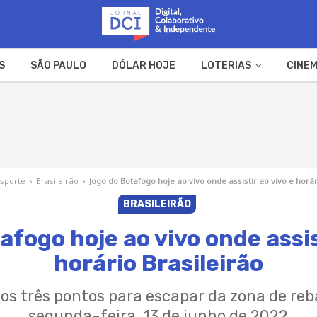
S
SÃO PAULO
DÓLAR HOJE
LOTERIAS
CINEM
A FAZENDA
WEB STORIES
sporte
›
Brasileirão
›
Jogo do Botafogo hoje ao vivo onde assistir ao vivo e horár
BRASILEIRÃO
fogo hoje ao vivo onde assis
horário Brasileirão
os três pontos para escapar da zona de re
segunda-feira, 13 de junho de 2022