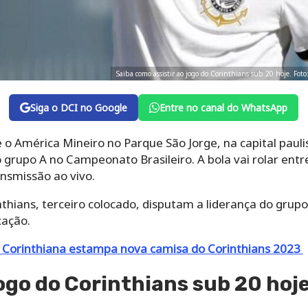
Saiba como assistir ao jogo do Corinthians sub 20 hoje. Fo
Siga o DCI no Google
Entre no canal do WhatsApp
 o América Mineiro no Parque São Jorge, na capital paulis
o grupo A no Campeonato Brasileiro. A bola vai rolar entr
ansmissão ao vivo.
inthians, terceiro colocado, disputam a liderança do grup
cação.
Corinthiana estampa nova camisa do Corinthians 2023
jogo do Corinthians sub 20 hoj