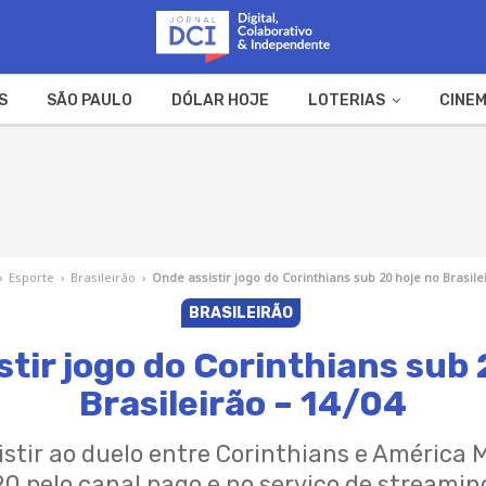
S
SÃO PAULO
DÓLAR HOJE
LOTERIAS
CINEM
A FAZENDA
WEB STORIES
›
Esporte
›
Brasileirão
›
Onde assistir jogo do Corinthians sub 20 hoje no Brasile
BRASILEIRÃO
stir jogo do Corinthians sub 
Brasileirão – 14/04
stir ao duelo entre Corinthians e América 
20 pelo canal pago e no serviço de streamin