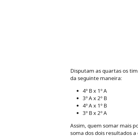
Disputam as quartas os ti
da seguinte maneira:
4º B x 1º A
3º A x 2º B
4º A x 1º B
3º B x 2º A
Assim, quem somar mais pon
soma dos dois resultados a 