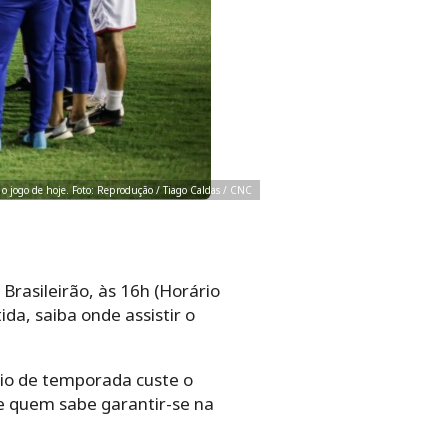
r o jogo de hoje. Foto: Reprodução / Tiago Caldas / CNC
Brasileirão, às 16h (Horário
ida, saiba onde assistir o
cio de temporada custe o
 e quem sabe garantir-se na