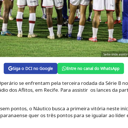
Saiba onde assisti
Siga o DCI no Google
Entre no canal do WhatsApp
erário se enfrentam pela terceira rodada da Série B no 
dio dos Aflitos, em Recife. Para assistir os lances da part
em pontos, o Náutico busca a primeira vitória neste iní
o paranaense quer os três pontos para se igualar ao líder