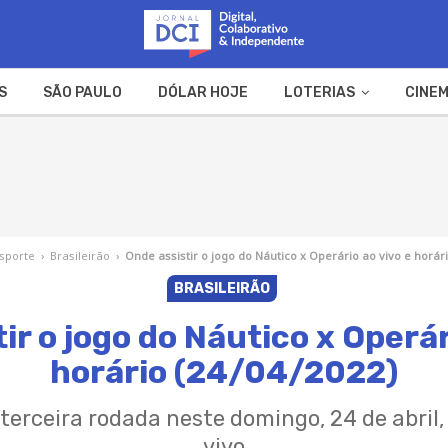
S
SÃO PAULO
DÓLAR HOJE
LOTERIAS
CINEM
A FAZENDA
WEB STORIES
sporte
›
Brasileirão
›
Onde assistir o jogo do Náutico x Operário ao vivo e horári
BRASILEIRÃO
ir o jogo do Náutico x Operár
horário (24/04/2022)
terceira rodada neste domingo, 24 de abril
vivo