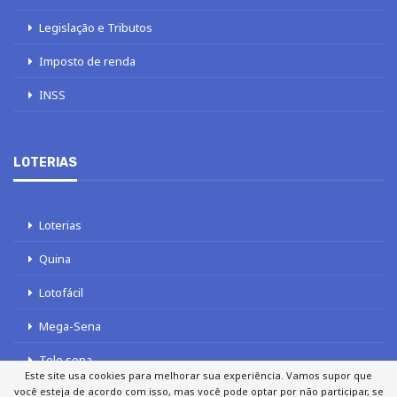
Legislação e Tributos
Imposto de renda
INSS
LOTERIAS
Loterias
Quina
Lotofácil
Mega-Sena
Tele sena
Este site usa cookies para melhorar sua experiência. Vamos supor que
você esteja de acordo com isso, mas você pode optar por não participar, se