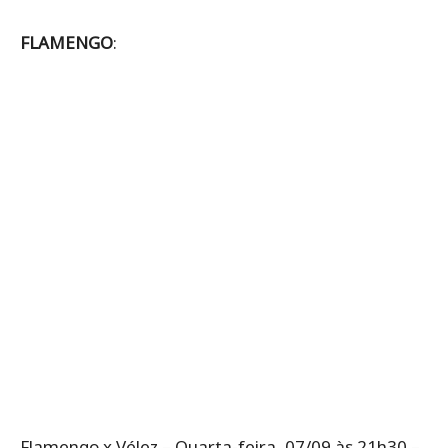
FLAMENGO
:
Flamengo x Vélez – Quarta-feira, 07/09 às 21h30 –