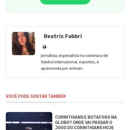
Beatriz Fabbri
Site
de
Jornalista, especialista na cobertura de
Beatriz
futebol internacional, esportes, e
Fabbri
apaixonada por animais.
VOCÊ PODE GOSTAR TAMBÉM
CORINTHIANS E BOTAFOGO NA
GLOBO? ONDE VAI PASSAR O
JOGO DO CORINTHIANS HOJE