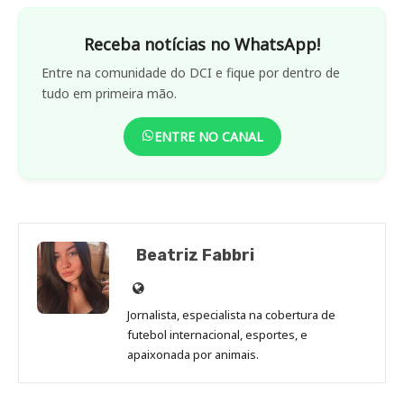
Receba notícias no WhatsApp!
Entre na comunidade do DCI e fique por dentro de
tudo em primeira mão.
ENTRE NO CANAL
Beatriz Fabbri
Site
de
Jornalista, especialista na cobertura de
Beatriz
futebol internacional, esportes, e
Fabbri
apaixonada por animais.