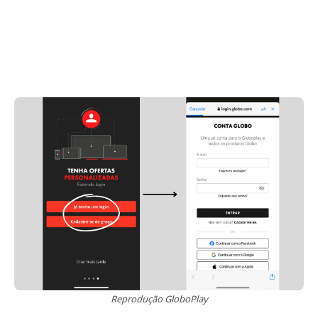
Reprodução GloboPlay