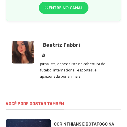
ENTRE NO CANAL
Beatriz Fabbri
Site
de
Jornalista, especialista na cobertura de
Beatriz
futebol internacional, esportes, e
Fabbri
apaixonada por animais.
VOCÊ PODE GOSTAR TAMBÉM
CORINTHIANS E BOTAFOGO NA