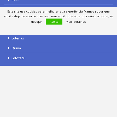
Este site usa cookies para melhorar sua experiência. Vamos supor que
você esteja de acordo com isso, mas você pode optar por não participar, se
LOTERIAS
desejar.
Aceito
Mais detalhes
Loterias
Quina
Lotofácil
Mega-Sena
Tele sena
SOBRE NÓS
AUTORES
FALE COM O JORNAL DCI
POLÍTICA DE PRIVACIDADE
TERMOS DE USO
SITEMAP