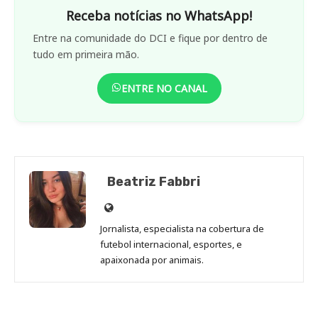
Receba notícias no WhatsApp!
Entre na comunidade do DCI e fique por dentro de
tudo em primeira mão.
ENTRE NO CANAL
Beatriz Fabbri
Site
de
Jornalista, especialista na cobertura de
Beatriz
futebol internacional, esportes, e
Fabbri
apaixonada por animais.