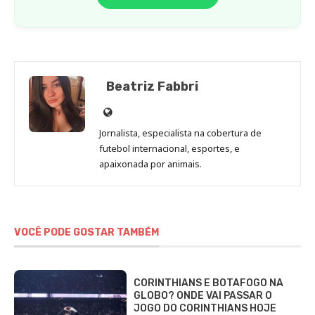
Beatriz Fabbri
Site
de
Jornalista, especialista na cobertura de
Beatriz
futebol internacional, esportes, e
Fabbri
apaixonada por animais.
VOCÊ PODE GOSTAR TAMBÉM
CORINTHIANS E BOTAFOGO NA
GLOBO? ONDE VAI PASSAR O
JOGO DO CORINTHIANS HOJE