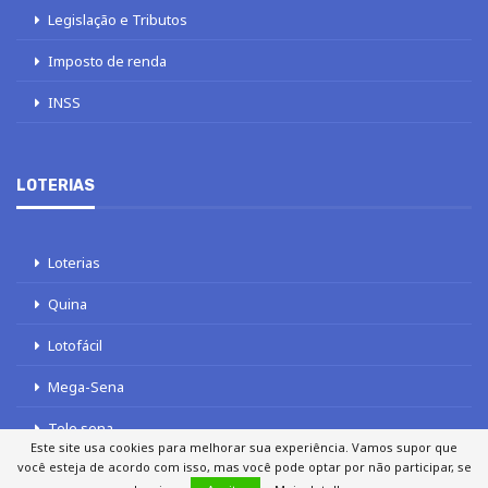
Legislação e Tributos
Imposto de renda
INSS
LOTERIAS
Loterias
Quina
Lotofácil
Mega-Sena
Tele sena
Este site usa cookies para melhorar sua experiência. Vamos supor que
você esteja de acordo com isso, mas você pode optar por não participar, se