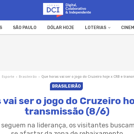
S
SÃO PAULO
DÓLAR HOJE
LOTERIAS
CINEM
A FAZENDA
WEB STORIES
›
Esporte
›
Brasileirão
›
Que horas vai ser o jogo do Cruzeiro hoje x CRB e trans
BRASILEIRÃO
vai ser o jogo do Cruzeiro h
transmissão (8/6)
 seguem na liderança, os visitantes buscam
se afastar da zona de rebaixamento