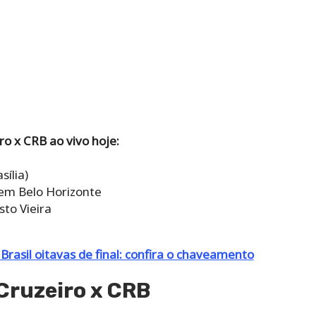
o x CRB ao vivo hoje:
sília)
 em Belo Horizonte
to Vieira
asil oitavas de final: confira o chaveamento
Cruzeiro x CRB