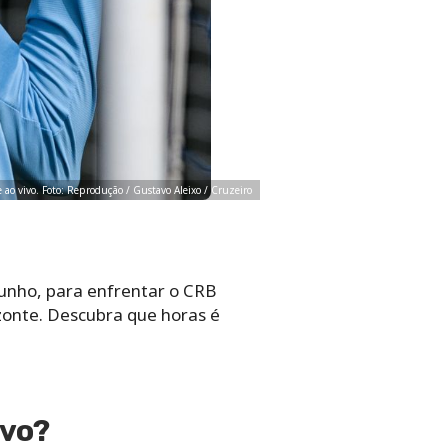
je ao vivo. Foto: Reprodução / Gustavo Aleixo / Cruzeiro
 junho, para enfrentar o CRB
zonte. Descubra que horas é
ivo?