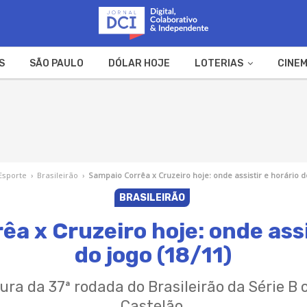
S
SÃO PAULO
DÓLAR HOJE
LOTERIAS
CINEM
A FAZENDA
WEB STORIES
Esporte
›
Brasileirão
›
Sampaio Corrêa x Cruzeiro hoje: onde assistir e horário do
BRASILEIRÃO
a x Cruzeiro hoje: onde assi
do jogo (18/11)
ura da 37ª rodada do Brasileirão da Série B 
Castelão.