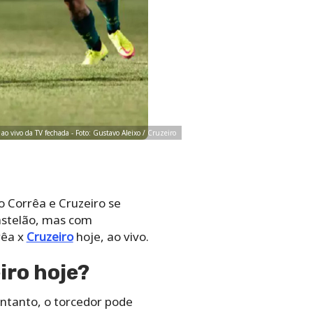
 ao vivo da TV fechada - Foto: Gustavo Aleixo / Cruzeiro
o Corrêa e Cruzeiro se
Castelão, mas com
rêa x
Cruzeiro
hoje, ao vivo.
iro hoje?
entanto, o torcedor pode