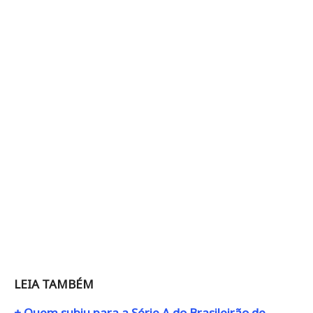
LEIA TAMBÉM
+ Quem subiu para a Série A do Brasileirão de