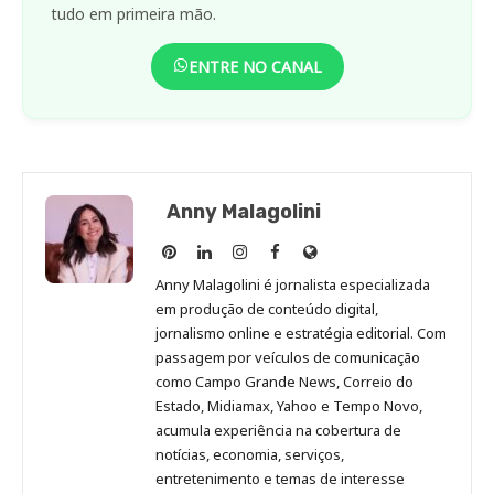
tudo em primeira mão.
ENTRE NO CANAL
Anny Malagolini
Anny
Anny
Anny
Anny
Site
Malagolini
Malagolini
Malagolini
Malagolini
de
Anny Malagolini é jornalista especializada
no
no
no
no
Anny
em produção de conteúdo digital,
Pinterest
LinkedIn
Instagram
Facebook
Malagolini
jornalismo online e estratégia editorial. Com
passagem por veículos de comunicação
como Campo Grande News, Correio do
Estado, Midiamax, Yahoo e Tempo Novo,
acumula experiência na cobertura de
notícias, economia, serviços,
entretenimento e temas de interesse