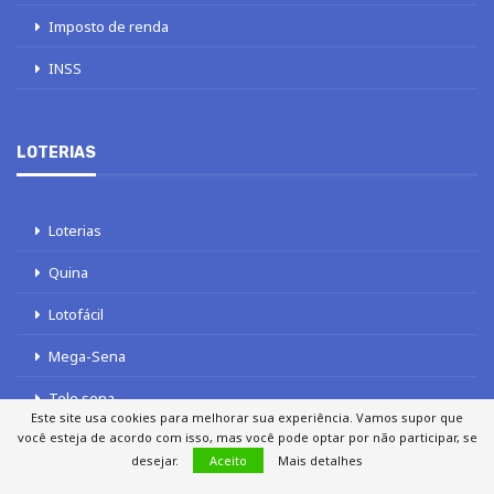
Imposto de renda
INSS
LOTERIAS
Loterias
Quina
Lotofácil
Mega-Sena
Tele sena
Este site usa cookies para melhorar sua experiência. Vamos supor que
você esteja de acordo com isso, mas você pode optar por não participar, se
desejar.
Aceito
Mais detalhes