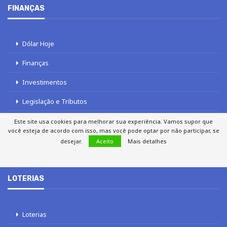
FINANÇAS
Dólar Hoje
Finanças
Investimentos
Legislação e Tributos
Imposto de renda
Este site usa cookies para melhorar sua experiência. Vamos supor que
você esteja de acordo com isso, mas você pode optar por não participar, se
INSS
desejar.
Aceito
Mais detalhes
LOTERIAS
Loterias