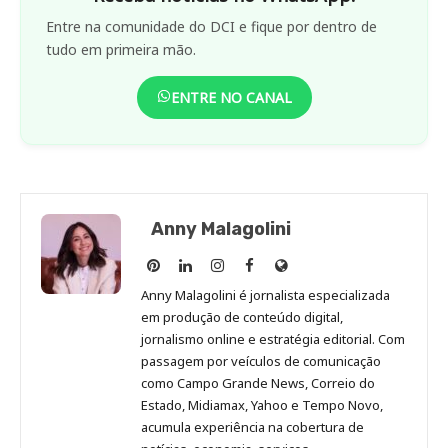
Entre na comunidade do DCI e fique por dentro de
tudo em primeira mão.
ENTRE NO CANAL
Anny Malagolini
Anny
Anny
Anny
Anny
Site
Malagolini
Malagolini
Malagolini
Malagolini
de
Anny Malagolini é jornalista especializada
no
no
no
no
Anny
em produção de conteúdo digital,
Pinterest
LinkedIn
Instagram
Facebook
Malagolini
jornalismo online e estratégia editorial. Com
passagem por veículos de comunicação
como Campo Grande News, Correio do
Estado, Midiamax, Yahoo e Tempo Novo,
acumula experiência na cobertura de