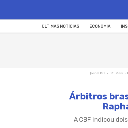
ÚLTIMAS NOTÍCIAS
ECONOMIA
INS
Jornal DCI
›
DCI Mais
›
Árbitros bra
Rapha
A CBF indicou dois