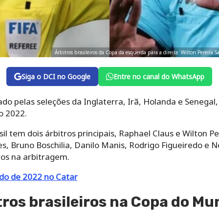
Árbitros brasileiros da Copa da esquerda para a direita: Wilton Pereira 
Siga o DCI no Google
Entre no canal do WhatsApp
rado pelas seleções da Inglaterra, Irã, Holanda e Seneg
o 2022.
il tem dois árbitros principais, Raphael Claus e Wilton 
res, Bruno Boschilia, Danilo Manis, Rodrigo Figueiredo e 
ros na arbitragem.
o de 2022 no Catar
ros brasileiros na Copa do M