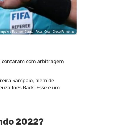
Sampaio e Raphael Claus. - Fotos: Cesar Greco/Palmeiras
al, contaram com arbitragem
Pereira Sampaio, além de
Neuza Inês Back. Esse é um
undo 2022?