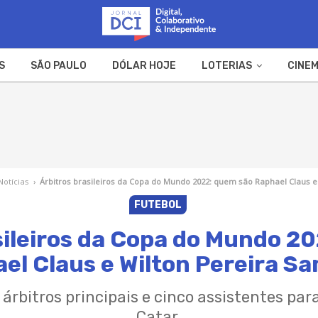
S
SÃO PAULO
DÓLAR HOJE
LOTERIAS
CINEM
A FAZENDA
WEB STORIES
Notícias
›
Árbitros brasileiros da Copa do Mundo 2022: quem são Raphael Claus 
FUTEBOL
sileiros da Copa do Mundo 2
el Claus e Wilton Pereira S
 árbitros principais e cinco assistentes par
Catar.