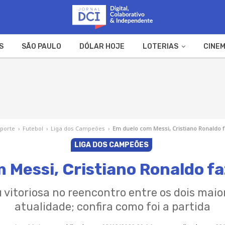
S
SÃO PAULO
DÓLAR HOJE
LOTERIAS
CINEM
A FAZENDA
WEB STORIES
sporte
›
Futebol
›
Liga dos Campeões
›
Em duelo com Messi, Cristiano Ronaldo f
LIGA DOS CAMPEÕES
 Messi, Cristiano Ronaldo faz
 vitoriosa no reencontro entre os dois maio
atualidade; confira como foi a partida