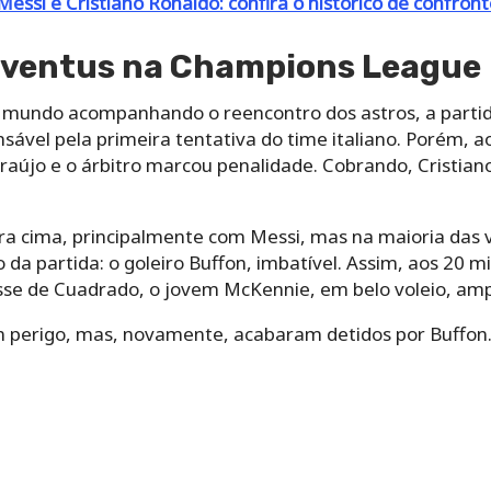
Messi e Cristiano Ronaldo: confira o histórico de confron
uventus na Champions League
 mundo acompanhando o reencontro dos astros, a partid
onsável pela primeira tentativa do time italiano. Porém, 
raújo e o árbitro marcou penalidade. Cobrando, Cristian
pra cima, principalmente com Messi, mas na maioria das 
 da partida: o goleiro Buffon, imbatível. Assim, aos 20 m
sse de Cuadrado, o jovem McKennie, em belo voleio, ampl
am perigo, mas, novamente, acabaram detidos por Buffon