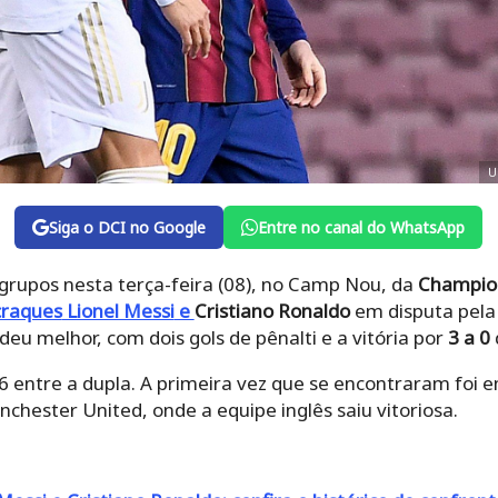
U
Siga o DCI no Google
Entre no canal do WhatsApp
 grupos nesta terça-feira (08), no Camp Nou, da
Champio
craques
Lionel Messi
e
Cristiano Ronaldo
em disputa pela 
deu melhor, com dois gols de pênalti e a vitória por
3 a 0
36 entre a dupla. A primeira vez que se encontraram foi
chester United, onde a equipe inglês saiu vitoriosa.