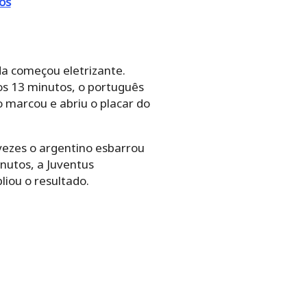
tos
a começou eletrizante.
aos 13 minutos, o português
o marcou e abriu o placar do
vezes o argentino esbarrou
inutos, a Juventus
iou o resultado.
.