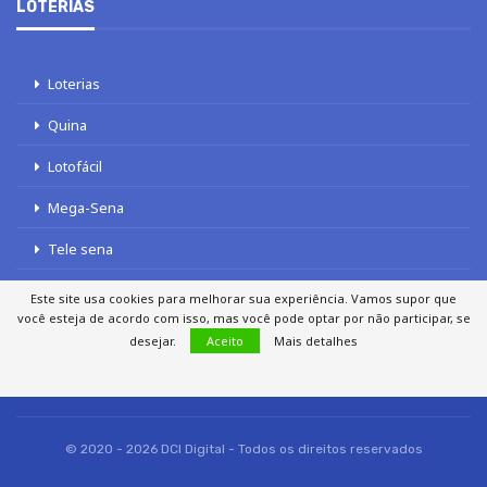
LOTERIAS
Loterias
Quina
Lotofácil
Mega-Sena
Tele sena
Este site usa cookies para melhorar sua experiência. Vamos supor que
você esteja de acordo com isso, mas você pode optar por não participar, se
desejar.
Aceito
Mais detalhes
SOBRE NÓS
AUTORES
FALE COM O JORNAL DCI
POLÍTICA DE PRIVACIDADE
TERMOS DE USO
SITEMAP
© 2020 - 2026 DCI Digital - Todos os direitos reservados