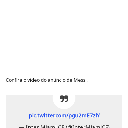
Confira o vídeo do anúncio de Messi.
pic.twitter.com/pgu2mE7zlY
— Inter Miami CF (@InterMiamiCF)