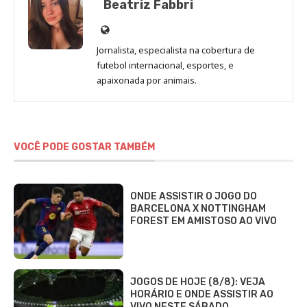
Beatriz Fabbri
Site
de
Jornalista, especialista na cobertura de
Beatriz
futebol internacional, esportes, e
Fabbri
apaixonada por animais.
VOCÊ PODE GOSTAR TAMBÉM
ONDE ASSISTIR O JOGO DO
BARCELONA X NOTTINGHAM
FOREST EM AMISTOSO AO VIVO
JOGOS DE HOJE (8/8): VEJA
HORÁRIO E ONDE ASSISTIR AO
VIVO NESTE SÁBADO