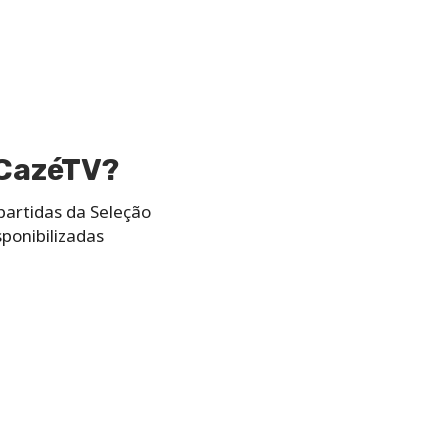
 CazéTV?
partidas da Seleção
sponibilizadas