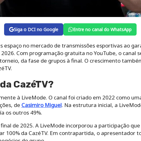
Streamer
Siga o DCI no Google
Entre no canal do WhatsApp
 espaço no mercado de transmissões esportivas ao garan
2026. Com programação gratuita no YouTube, o canal ser
 torneio, da fase de grupos à final. O crescimento tamb
zéTV.
 da CazéTV?
mente à LiveMode. O canal foi criado em 2022 como uma
ções, de
Casimiro Miguel
. Na estrutura inicial, a LiveM
a os outros 49%.
inal de 2025. A LiveMode incorporou a participação que
lar 100% da CazéTV. Em contrapartida, o apresentador to
negócios do grupo.