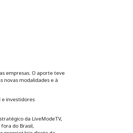
elas empresas. O aporte teve
 às novas modalidades e à
 e investidores
estratégico da LiveModeTV,
fora do Brasil,
o proprietário direto da