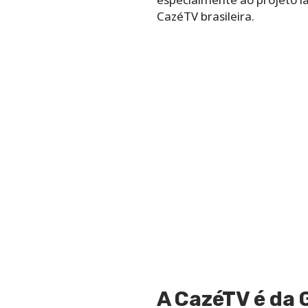
CazéTV brasileira.
A CazéTV é da 