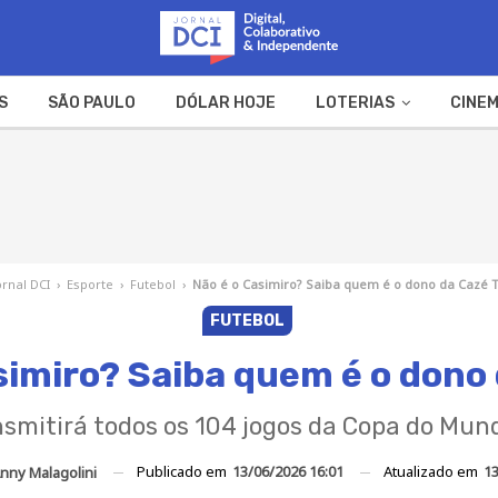
S
SÃO PAULO
DÓLAR HOJE
LOTERIAS
CINEM
A FAZENDA
WEB STORIES
ornal DCI
›
Esporte
›
Futebol
›
Não é o Casimiro? Saiba quem é o dono da Cazé 
FUTEBOL
simiro? Saiba quem é o dono
nsmitirá todos os 104 jogos da Copa do Mun
Publicado em
13/06/2026 16:01
Atualizado em
13
nny Malagolini