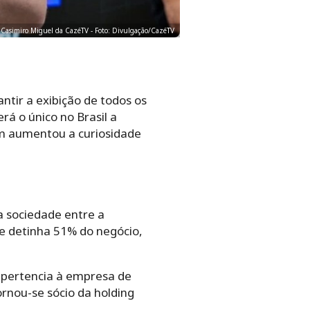
 Casimiro Miguel da CazéTV - Foto: Divulgação/CazéTV
tir a exibição de todos os
á o único no Brasil a
ém aumentou a curiosidade
 sociedade entre a
ode detinha 51% do negócio,
 pertencia à empresa de
rnou-se sócio da holding