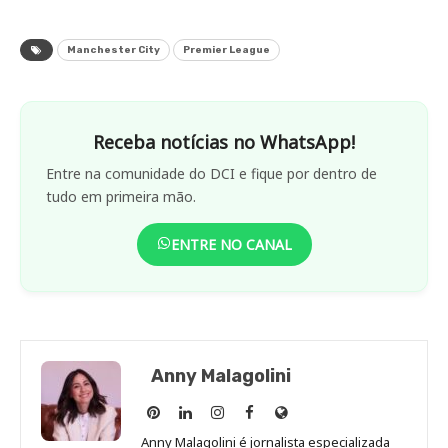
Manchester City
Premier League
Receba notícias no WhatsApp!
Entre na comunidade do DCI e fique por dentro de
tudo em primeira mão.
ENTRE NO CANAL
Anny Malagolini
Anny
Anny
Anny
Anny
Site
Malagolini
Malagolini
Malagolini
Malagolini
de
Anny Malagolini é jornalista especializada