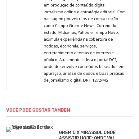
no
no
no
no
Anny
em produção de conteúdo digital,
Pinterest
LinkedIn
Instagram
Facebook
Malagolini
jornalismo online e estratégia editorial. Com
passagem por veículos de comunicação
como Campo Grande News, Correio do
Estado, Midiamax, Yahoo e Tempo Novo,
acumula experiência na cobertura de
notícias, economia, serviços,
entretenimento e temas de interesse
público. Atualmente, lidera o portal DCI,
onde desenvolve conteúdos baseados em
apuração, análise de dados e boas práticas
de jornalismo digital. DRT 1272/MS
VOCÊ PODE GOSTAR TAMBÉM
GRÊMIO X MIRASSOL ONDE
ASSISTIR HOJE: ONDE VAI