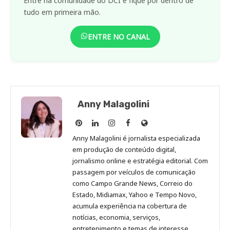
Entre na comunidade do DCI e fique por dentro de
tudo em primeira mão.
ENTRE NO CANAL
Anny Malagolini
Anny
Anny
Anny
Anny
Site
Malagolini
Malagolini
Malagolini
Malagolini
de
Anny Malagolini é jornalista especializada
no
no
no
no
Anny
em produção de conteúdo digital,
Pinterest
LinkedIn
Instagram
Facebook
Malagolini
jornalismo online e estratégia editorial. Com
passagem por veículos de comunicação
como Campo Grande News, Correio do
Estado, Midiamax, Yahoo e Tempo Novo,
acumula experiência na cobertura de
notícias, economia, serviços,
entretenimento e temas de interesse