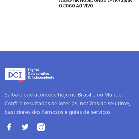
ASSISTIR HOJE: ONDE VAI PASSAR
O JOGO AO VIVO
Saiba o que acontece hoje no Brasil e no Mundo.
Confira resultados de loterias, notícias do seu time,
bastidores dos famosos e guias de serviços.