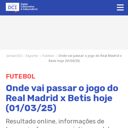
Jornal DCI
›
Esporte
›
Futebol
›
Onde vai passar o jogo do Real Madrid x
Betis hoje (01/03/25)
FUTEBOL
Onde vai passar o jogo do
Real Madrid x Betis hoje
(01/03/25)
Resultado online, informações de