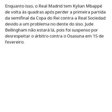
Enquanto isso, o Real Madrid tem Kylian Mbappé
de volta às quadras após perder a primeira partida
da semifinal da Copa do Rei contra a Real Sociedad
devido a um problema no dente do siso. Jude
Bellingham não estará lá, pois foi suspenso por
desrespeitar o árbitro contra o Osasuna em 15 de
fevereiro.