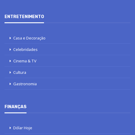
ENTRETENIMENTO
Casa e Decoração
Celebridades
Cinema & TV
Cultura
Gastronomia
FINANÇAS
Dólar Hoje