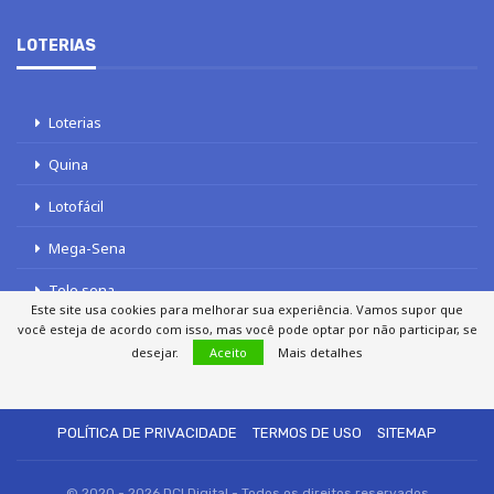
LOTERIAS
Loterias
Quina
Lotofácil
Mega-Sena
Tele sena
Este site usa cookies para melhorar sua experiência. Vamos supor que
você esteja de acordo com isso, mas você pode optar por não participar, se
desejar.
Aceito
Mais detalhes
SOBRE NÓS
AUTORES
FALE COM O JORNAL DCI
POLÍTICA DE PRIVACIDADE
TERMOS DE USO
SITEMAP
© 2020 - 2026 DCI Digital - Todos os direitos reservados