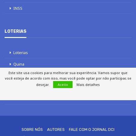
INSS
LOTERIAS
Loterias
Quina
Este site usa cookies para melhorar sua experiência. Vamos supor que
Lotofácil
você esteja de acordo com isso, mas você pode optar por não participar, se
desejar.
Aceito
Mais detalhes
Mega-Sena
Tele sena
SOBRE NÓS
AUTORES
FALE COM O JORNAL DCI