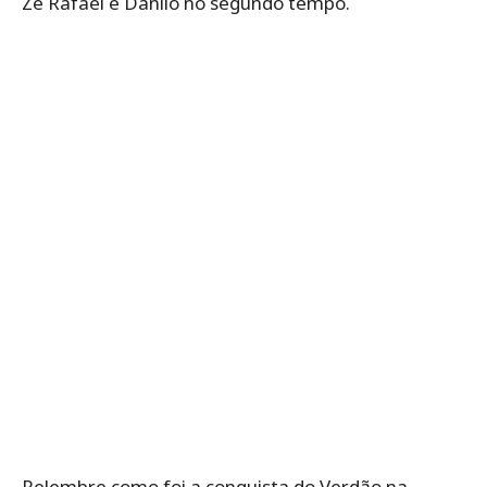
Zé Rafael e Danilo no segundo tempo.
Relembre como foi a conquista do Verdão na