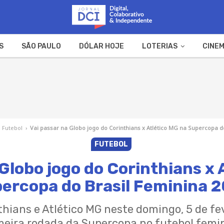
S
SÃO PAULO
DÓLAR HOJE
LOTERIAS
CINEM
A FAZENDA
WEB STORIES
Futebol
›
Vai passar na Globo jogo do Corinthians x Atlético MG na Supercopa d
FUTEBOL
 Globo jogo do Corinthians x 
ercopa do Brasil Feminina 
hians e Atlético MG neste domingo, 5 de fev
meira rodada da Supercopa no futebol femi