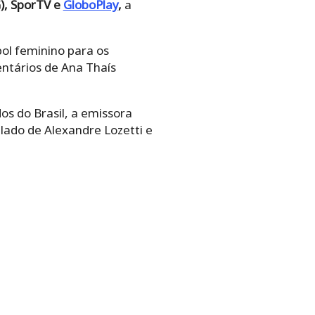
), SporTV e
GloboPlay
,
a
bol feminino para os
entários de Ana Thaís
s do Brasil, a emissora
lado de Alexandre Lozetti e