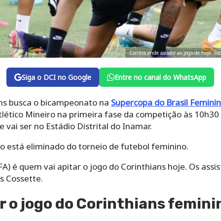
Confira onde assistir ao jogo de hoje
Siga o DCI no Google
Entre no canal do WhatsApp
ans busca o bicampeonato na
Supercopa do Brasil Femini
tlético Mineiro na primeira fase da competição às 10h30 (
 vai ser no Estádio Distrital do Inamar.
está eliminado do torneio de futebol feminino.
FA) é quem vai apitar o jogo do Corinthians hoje. Os ass
s Cossette.
r o jogo do Corinthians femini