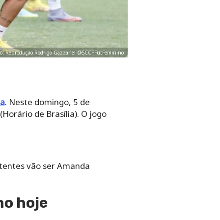
. Foto: Reprodução Rodrigo Gazzanel @SCCPFutFeminino
na
. Neste domingo, 5 de
Horário de Brasília). O jogo
istentes vão ser Amanda
no hoje