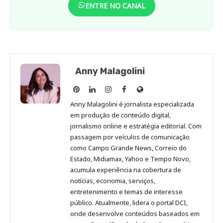
ENTRE NO CANAL
Anny Malagolini
Anny
Anny
Anny
Anny
Site
Malagolini
Malagolini
Malagolini
Malagolini
de
Anny Malagolini é jornalista especializada
no
no
no
no
Anny
em produção de conteúdo digital,
Pinterest
LinkedIn
Instagram
Facebook
Malagolini
jornalismo online e estratégia editorial. Com
passagem por veículos de comunicação
como Campo Grande News, Correio do
Estado, Midiamax, Yahoo e Tempo Novo,
acumula experiência na cobertura de
notícias, economia, serviços,
entretenimento e temas de interesse
público. Atualmente, lidera o portal DCI,
onde desenvolve conteúdos baseados em