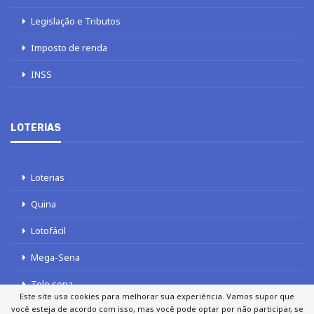
Legislação e Tributos
Imposto de renda
INSS
LOTERIAS
Loterias
Quina
Lotofácil
Mega-Sena
Tele sena
Este site usa cookies para melhorar sua experiência. Vamos supor que
você esteja de acordo com isso, mas você pode optar por não participar, se