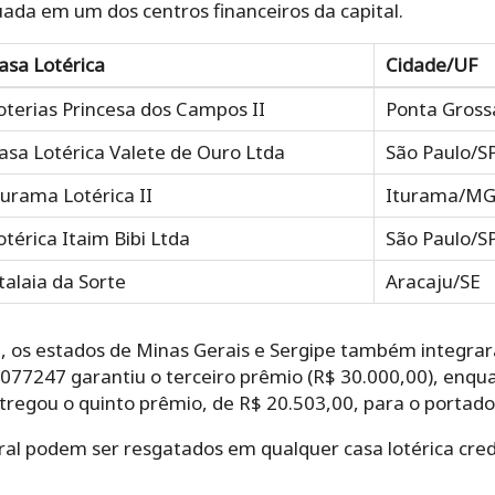
tuada em um dos centros financeiros da capital.
asa Lotérica
Cidade/UF
oterias Princesa dos Campos II
Ponta Gross
asa Lotérica Valete de Ouro Ltda
São Paulo/S
turama Lotérica II
Iturama/M
otérica Itaim Bibi Ltda
São Paulo/S
talaia da Sorte
Aracaju/SE
, os estados de Minas Gerais e Sergipe também integrar
077247 garantiu o terceiro prêmio (R$ 30.000,00), enqua
tregou o quinto prêmio, de R$ 20.503,00, para o portado
ral podem ser resgatados em qualquer casa lotérica cre