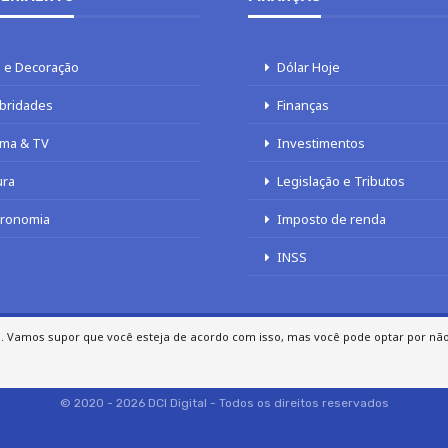
 e Decoração
Dólar Hoje
bridades
Finanças
ma & TV
Investimentos
ura
Legislação e Tributos
tronomia
Imposto de renda
INSS
a. Vamos supor que você esteja de acordo com isso, mas você pode optar por não p
FALE COM O JORNAL DCI
POLÍTICA DE PRIVACIDADE
© 2020 - 2026 DCI Digital - Todos os direitos reservados