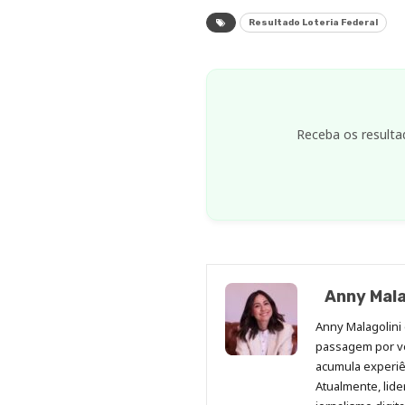
Resultado Loteria Federal
Receba os resulta
Anny Mala
Anny Malagolini 
passagem por v
acumula experiên
Atualmente, lid