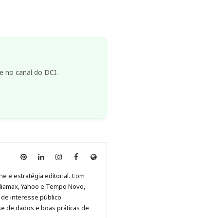
e no canal do DCI.
Anny
Anny
Anny
Anny
Site
Malagolini
Malagolini
Malagolini
Malagolini
de
ne e estratégia editorial. Com
no
no
no
no
Anny
diamax, Yahoo e Tempo Novo,
Pinterest
LinkedIn
Instagram
Facebook
Malagolini
de interesse público.
se de dados e boas práticas de