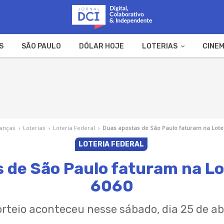
S
SÃO PAULO
DÓLAR HOJE
LOTERIAS
CINEM
A FAZENDA
WEB STORIES
nanças
›
Loterias
›
Loteria Federal
›
Duas apostas de São Paulo faturam na Loter
LOTERIA FEDERAL
 de São Paulo faturam na Lo
6060
rteio aconteceu nesse sábado, dia 25 de ab