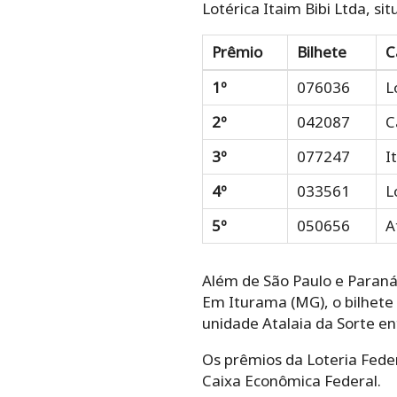
Lotérica Itaim Bibi Ltda, si
Prêmio
Bilhete
C
1º
076036
L
2º
042087
C
3º
077247
I
4º
033561
L
5º
050656
A
Além de São Paulo e Paraná
Em Iturama (MG), o bilhete 
unidade Atalaia da Sorte en
Os prêmios da Loteria Fede
Caixa Econômica Federal.