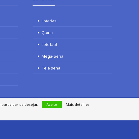
Loterias
Quina
Lotofácil
Mega-Sena
Tele sena
articipar, se desejar.
Aceito
Mais detalhes
TERMOS DE USO
SITEMAP