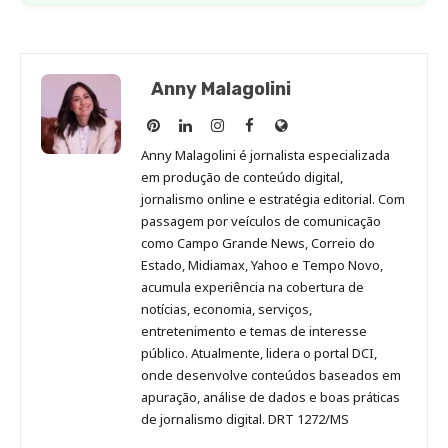
Anny Malagolini
Anny
Anny
Anny
Anny
Site
Malagolini
Malagolini
Malagolini
Malagolini
de
Anny Malagolini é jornalista especializada
no
no
no
no
Anny
em produção de conteúdo digital,
Pinterest
LinkedIn
Instagram
Facebook
Malagolini
jornalismo online e estratégia editorial. Com
passagem por veículos de comunicação
como Campo Grande News, Correio do
Estado, Midiamax, Yahoo e Tempo Novo,
acumula experiência na cobertura de
notícias, economia, serviços,
entretenimento e temas de interesse
público. Atualmente, lidera o portal DCI,
onde desenvolve conteúdos baseados em
apuração, análise de dados e boas práticas
de jornalismo digital. DRT 1272/MS