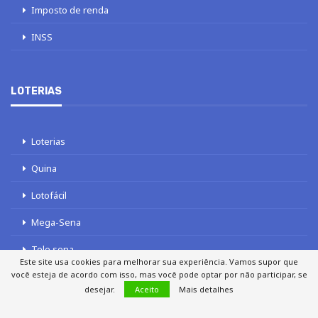
Imposto de renda
INSS
LOTERIAS
Loterias
Quina
Lotofácil
Mega-Sena
Tele sena
Este site usa cookies para melhorar sua experiência. Vamos supor que
você esteja de acordo com isso, mas você pode optar por não participar, se
desejar.
Aceito
Mais detalhes