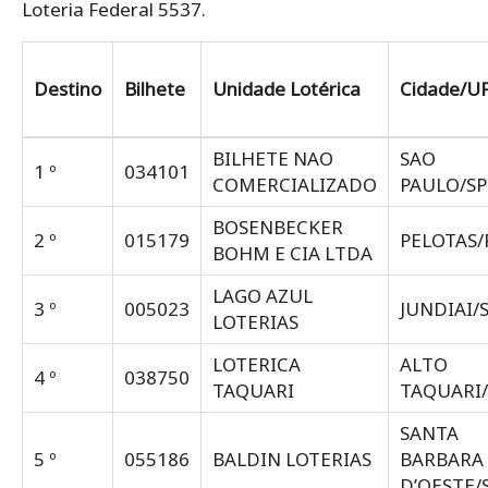
Loteria Federal 5537.
Destino
Bilhete
Unidade Lotérica
Cidade/U
BILHETE NAO
SAO
1 º
034101
COMERCIALIZADO
PAULO/SP
BOSENBECKER
2 º
015179
PELOTAS/
BOHM E CIA LTDA
LAGO AZUL
3 º
005023
JUNDIAI/
LOTERIAS
LOTERICA
ALTO
4 º
038750
TAQUARI
TAQUARI
SANTA
5 º
055186
BALDIN LOTERIAS
BARBARA
D’OESTE/