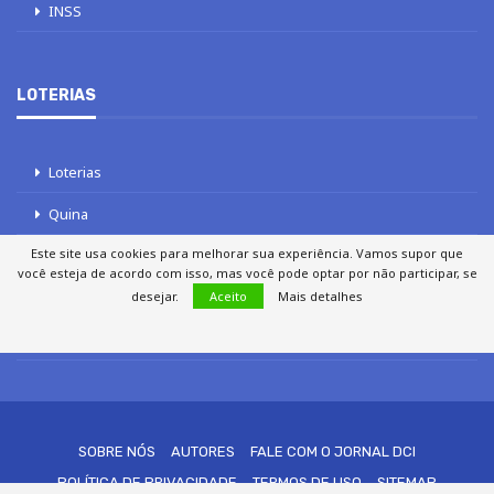
INSS
LOTERIAS
Loterias
Quina
Este site usa cookies para melhorar sua experiência. Vamos supor que
Lotofácil
você esteja de acordo com isso, mas você pode optar por não participar, se
desejar.
Aceito
Mais detalhes
Mega-Sena
Tele sena
SOBRE NÓS
AUTORES
FALE COM O JORNAL DCI
POLÍTICA DE PRIVACIDADE
TERMOS DE USO
SITEMAP