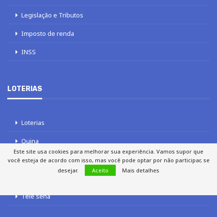
Legislação e Tributos
Imposto de renda
INSS
LOTERIAS
Loterias
Quina
Este site usa cookies para melhorar sua experiência. Vamos supor que
Lotofácil
você esteja de acordo com isso, mas você pode optar por não participar, se
desejar.
Aceito
Mais detalhes
Mega-Sena
Tele sena