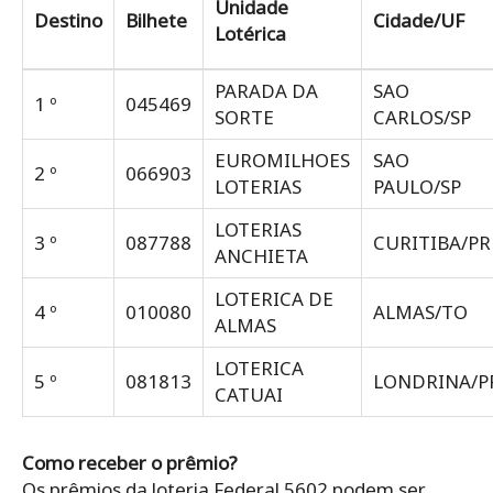
Unidade
Destino
Bilhete
Cidade/UF
Lotérica
PARADA DA
SAO
1 º
045469
SORTE
CARLOS/SP
EUROMILHOES
SAO
2 º
066903
LOTERIAS
PAULO/SP
LOTERIAS
3 º
087788
CURITIBA/PR
ANCHIETA
LOTERICA DE
4 º
010080
ALMAS/TO
ALMAS
LOTERICA
5 º
081813
LONDRINA/P
CATUAI
Como receber o prêmio?
Os prêmios da loteria Federal 5602 podem ser