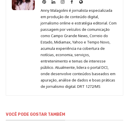
Anny
Anny
Anny
Anny
Site
Malagolini
Malagolini
Malagolini
Malagolini
de
Anny Malagolini é jornalista especializada
no
no
no
no
Anny
em produção de conteúdo digital,
Pinterest
LinkedIn
Instagram
Facebook
Malagolini
jornalismo online e estratégia editorial. Com
passagem por veículos de comunicação
como Campo Grande News, Correio do
Estado, Midiamax, Yahoo e Tempo Novo,
acumula experiência na cobertura de
notícias, economia, serviços,
entretenimento e temas de interesse
público. Atualmente, lidera o portal DCI,
onde desenvolve conteúdos baseados em
apuração, análise de dados e boas práticas
de jornalismo digital. DRT 1272/MS
VOCÊ PODE GOSTAR TAMBÉM