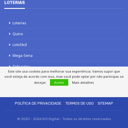
LOTERIAS
Loterias
Quina
Lotofácil
Mega-Sena
Tele sena
Este site usa cookies para melhorar sua experiência. Vamos supor que
você esteja de acordo com isso, mas você pode optar por não participar, se
desejar.
Aceito
Mais detalhes
SOBRE NÓS
AUTORES
FALE COM O JORNAL DCI
POLÍTICA DE PRIVACIDADE
TERMOS DE USO
SITEMAP
© 2020 - 2026 DCI Digital - Todos os direitos reservados