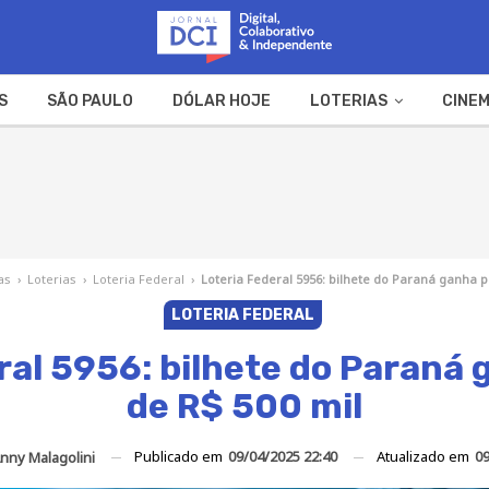
S
SÃO PAULO
DÓLAR HOJE
LOTERIAS
CINEM
A FAZENDA
WEB STORIES
as
›
Loterias
›
Loteria Federal
›
Loteria Federal 5956: bilhete do Paraná ganha 
LOTERIA FEDERAL
ral 5956: bilhete do Paraná
de R$ 500 mil
Publicado em
09/04/2025 22:40
Atualizado em
09
nny Malagolini