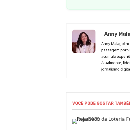
Anny Mala
Anny Malagolini 
passagem por v
acumula experiên
Atualmente, lid
jornalismo digit
VOCÊ PODE GOSTAR TAMBÉ