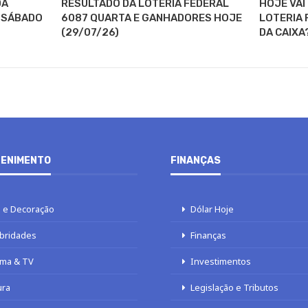
DA
RESULTADO DA LOTERIA FEDERAL
HOJE VAI
E SÁBADO
6087 QUARTA E GANHADORES HOJE
LOTERIA 
(29/07/26)
DA CAIXA
ENIMENTO
FINANÇAS
 e Decoração
Dólar Hoje
bridades
Finanças
ma & TV
Investimentos
ura
Legislação e Tributos