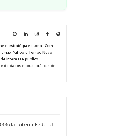
Anny
Anny
Anny
Anny
Site
Malagolini
Malagolini
Malagolini
Malagolini
de
ne e estratégia editorial. Com
no
no
no
no
Anny
diamax, Yahoo e Tempo Novo,
Pinterest
LinkedIn
Instagram
Facebook
Malagolini
de interesse público.
se de dados e boas práticas de