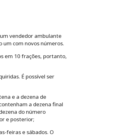
om um vendedor ambulante
ado um com novos números.
os em 10 frações, portanto,
iridas. É possível ser
ntena e a dezena de
 contenham a dezena final
à dezena do número
r e posterior;
s-feiras e sábados. O