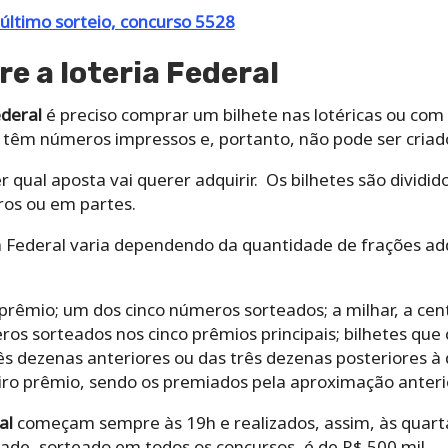
 último sorteio, concurso 5528
e a loteria Federal
ederal
é preciso comprar um bilhete nas lotéricas ou c
 já têm números impressos e, portanto, não pode ser cri
 qual aposta vai querer adquirir. Os bilhetes são dividid
ros ou em partes
.
a Federal varia dependendo da quantidade de frações adqu
 prêmio;
um dos cinco números sorteados;
a milhar, a ce
os sorteados nos cinco prêmios principais;
bilhetes que
rês dezenas anteriores ou das três dezenas posteriores 
iro prêmio, sendo os premiados pela aproximação anterio
al
começam sempre às 19h e realizados, assim, às quarta
ade, sorteado em todos os concursos, é de R$ 500 mil.