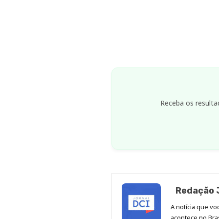
Receba os resulta
Redação J
A notícia que v
acontece no Bras