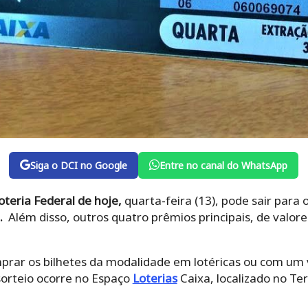
Siga o DCI no Google
Entre no canal do WhatsApp
loteria Federal de hoje,
quarta-feira (13), pode sair para o
.
Além disso, outros quatro prêmios principais, de val
rar os bilhetes da modalidade em lotéricas ou com um
 sorteio ocorre no Espaço
Loterias
Caixa, localizado no Te