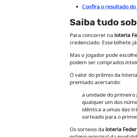
Confira o resultado do
Saiba tudo sobr
Para concorrer na
loteria F
credenciado
. Esse bilhete
Mas o jogador pode escolher
podem ser comprados intei
O valor do prêmio da loteri
premiado acertando:
a unidade do primeiro
qualquer um dos númer
idêntica a umas das t
sorteado para o prime
Os sorteios da
loteria Feder
prêmio principal da modalid