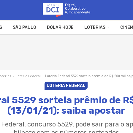
S
SÃO PAULO
DÓLAR HOJE
LOTERIAS
CINEM
A FAZENDA
WEB STORIES
oterias
›
Loteria Federal
›
Loteria Federal 5529 sorteia prêmio de R$ 500 mil hoje
LOTERIA FEDERAL
al 5529 sorteia prêmio de R
(13/01/21); saiba apostar
 Federal, concurso 5529, pode sair para o a
bilhete com os números sorteados