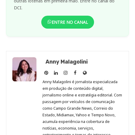
outras loterias em primeira mão. Entre no canal do
DCI.
ENTRE NO CANAL
Anny Malagolini
Anny
Anny
Anny
Anny
Site
Malagolini
Malagolini
Malagolini
Malagolini
de
Anny Malagolini é jornalista especializada
no
no
no
no
Anny
em produção de conteúdo digital,
Pinterest
LinkedIn
Instagram
Facebook
Malagolini
jornalismo online e estratégia editorial. Com
passagem por veículos de comunicação
como Campo Grande News, Correio do
Estado, Midiamax, Yahoo e Tempo Novo,
acumula experiência na cobertura de
notícias, economia, serviços,
entretenimento e temas de interesse