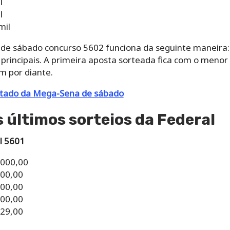
l
l
mil
l de sábado concurso 5602 funciona da seguinte maneira: 
rincipais. A primeira aposta sorteada fica com o menor 
m por diante.
ltado da Mega-Sena de sábado
 últimos sorteios da Federal
l 5601
.000,00
000,00
000,00
000,00
329,00