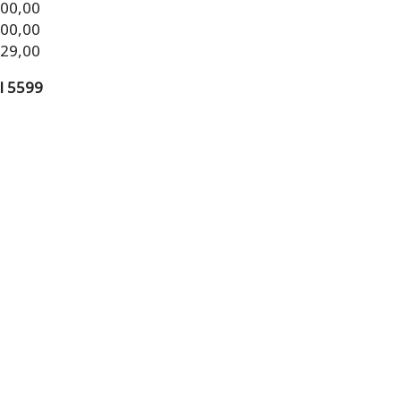
000,00
000,00
329,00
l 5599