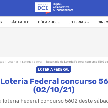
S
SÃO PAULO
DÓLAR HOJE
LOTERIAS
CINEM
A FAZENDA
WEB STORIES
ças
›
Loterias
›
Loteria Federal
›
Resultado da Loteria Federal concurso 5602 de
LOTERIA FEDERAL
 Loteria Federal concurso 5
(02/10/21)
a loteria Federal concurso 5602 deste sábad