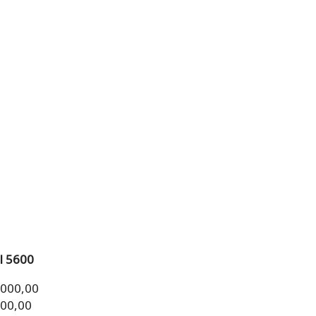
l 5600
.000,00
000,00